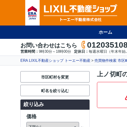
ホーム
01203510
お問い合わせはこちら
営業時間：
9時30分～18時00分
定休日：
毎週水曜日（年末年始､
ERA LIXIL不動産ショップ トーエー不動産
売買物件検索 市区
上ノ切町
市区町村を変更
町名を絞り込む
絞り込み
価格