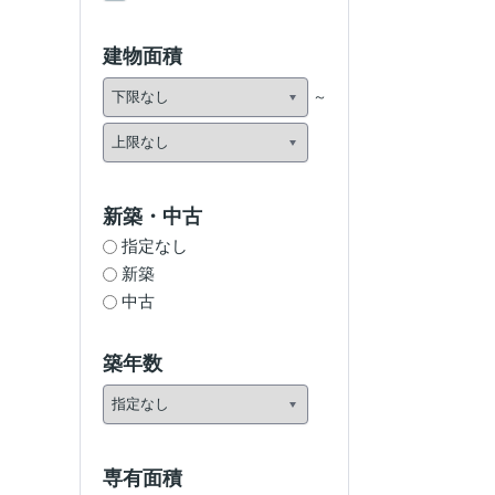
建物面積
新築・中古
指定なし
新築
中古
築年数
専有面積