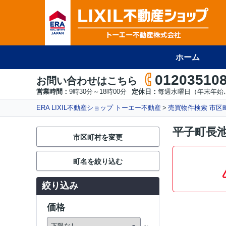
ホーム
01203510
お問い合わせはこちら
営業時間：
9時30分～18時00分
定休日：
毎週水曜日（年末年始､
ERA LIXIL不動産ショップ トーエー不動産
売買物件検索 市区
平子町長
市区町村を変更
町名を絞り込む
絞り込み
価格