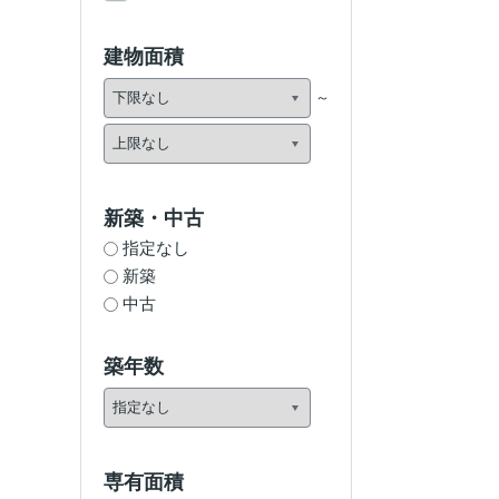
建物面積
新築・中古
指定なし
新築
中古
築年数
専有面積