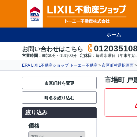
ホーム
01203510
お問い合わせはこちら
営業時間：
9時30分～18時00分
定休日：
毎週水曜日（年末年始､
ERA LIXIL不動産ショップ トーエー不動産
市区町村選択画面
市場町 戸
市区町村を変更
町名を絞り込む
絞り込み
価格