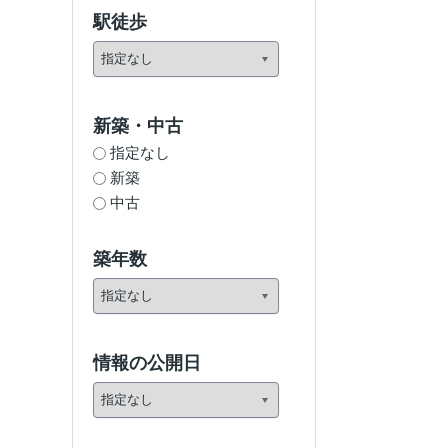
駅徒歩
新築・中古
指定なし
新築
中古
築年数
情報の公開日