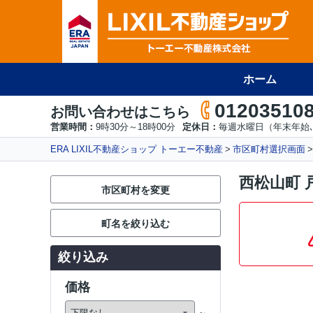
ホーム
01203510
お問い合わせはこちら
営業時間：
9時30分～18時00分
定休日：
毎週水曜日（年末年始､
ERA LIXIL不動産ショップ トーエー不動産
市区町村選択画面
西松山町 
市区町村を変更
町名を絞り込む
絞り込み
価格