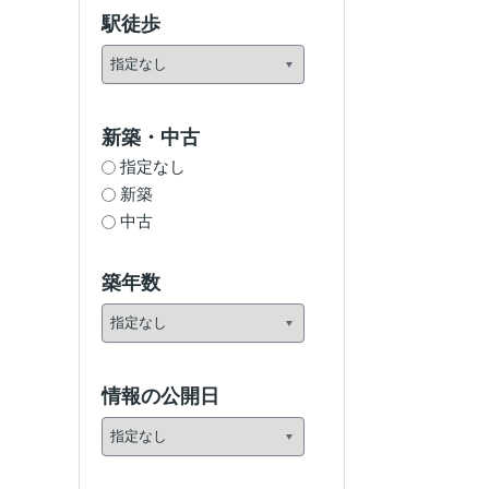
駅徒歩
新築・中古
指定なし
新築
中古
築年数
情報の公開日