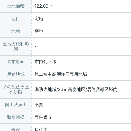
土地面積
122.00㎡
地目
宅地
地勢
平坦
土地の権利形
態
都市計画
市街化区域
用途地域
第二種中高層住居専用地域
その他法令上
準防火地域/23ｍ高度地区/居住誘導区域内
の制限
国土法届出
不要
取引態様
専任媒介
現況
居住中