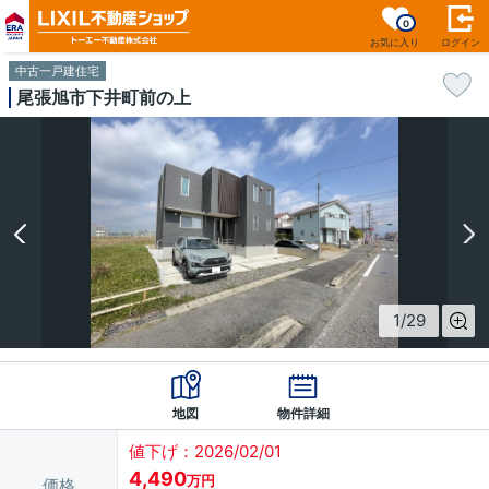
0
お気に入り
ログイン
中古一戸建住宅
尾張旭市下井町前の上
1
/
29
地図
物件詳細
値下げ：2026/02/01
4,490
万円
価格