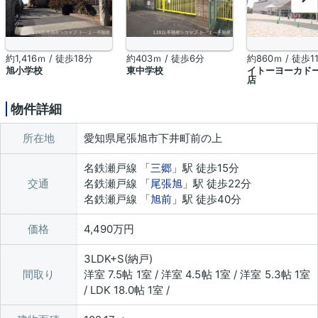
約1,416ｍ / 徒歩18分
約403ｍ / 徒歩6分
約860ｍ / 徒歩1
旭小学校
東中学校
イトーヨーカドー
店
物件詳細
所在地
愛知県尾張旭市下井町前の上
名鉄瀬戸線 「
三郷
」駅 徒歩15分
交通
名鉄瀬戸線 「
尾張旭
」駅 徒歩22分
名鉄瀬戸線 「
旭前
」駅 徒歩40分
価格
4,490万円
3LDK+S(納戸)
間取り
洋室 7.5帖 1室 / 洋室 4.5帖 1室 / 洋室 5.3帖 1室
/ LDK 18.0帖 1室 /