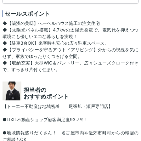
セールスポイント
◆【築浅の美邸】へーベルハウス施工の注文住宅
◆【太陽光パネル搭載】4.7kwの太陽光発電で、電気代を抑えつつ
環境にも優しいエコな暮らしを実現！
◆【駐車3台OK】来客時も安心の広々駐車スペース。
◆【プライバシーを守るアウトドアリビング】外からの視線を気に
せず、家族でゆったりくつろげる空間。
◆【収納充実】大型WIC＆パントリー、広々シューズクローク付き
で、すっきり片付く住まい。
担当者の
おすすめポイント
【トーエー不動産は地域密着！ 尾張旭・瀬戸専門店】
●LIXIL不動産ショップ顧客満足度93.7％！
●地域情報盛りだくさん！ 名古屋市内や近郊市町村からの転居の
ご相談もOK