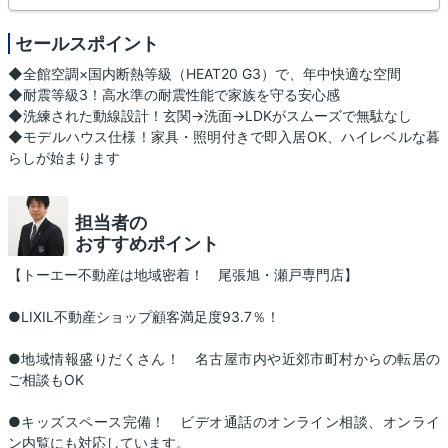
セールスポイント
◆全館空調×国内断熱等級（HEAT20 G3）で、年中快適な空間
◆耐震等級3！高水準の耐震性能で家族を守る安心感
◆洗練された動線設計！玄関→洗面→LDKがスムーズで無駄なし
◆モデルハウス仕様！家具・照明付きで即入居OK、ハイレベルな暮
らしが始まります
担当者の
おすすめポイント
【トーエー不動産は地域密着！ 尾張旭・瀬戸専門店】
●LIXIL不動産ショップ顧客満足度93.7％！
●地域情報盛りだくさん！ 名古屋市内や近郊市町村からの転居の
ご相談もOK
●キッズスペース完備！ ビデオ通話のオンライン相談、オンライ
ン内覧にも対応しています。