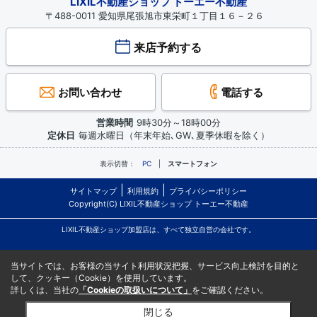
LIXIL不動産ショップ トーエー不動産
〒488-0011 愛知県尾張旭市東栄町１丁目１６－２６
来店予約する
お問い合わせ
電話する
営業時間
9時30分～18時00分
定休日
毎週水曜日（年末年始､GW､夏季休暇を除く）
表示切替：
PC
スマートフォン
サイトマップ
利用規約
プライバシーポリシー
Copyright(C) LIXIL不動産ショップ トーエー不動産
LIXIL不動産ショップ加盟店は、すべて独立自営の会社です。
当サイトでは、お客様の当サイト利用状況把握、サービス向上検討を目的と
して、クッキー（Cookie）を使用しています。
詳しくは、当社の
「Cookieの取扱いについて」
をご確認ください。
閉じる