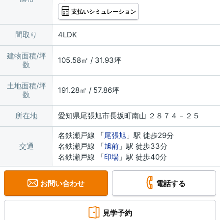
支払いシミュレーション
間取り
4LDK
建物面積/坪
105.58㎡ / 31.93坪
数
土地面積/坪
191.28㎡ / 57.86坪
数
所在地
愛知県尾張旭市長坂町南山 ２８７４－２５
名鉄瀬戸線 「
尾張旭
」駅 徒歩29分
交通
名鉄瀬戸線 「
旭前
」駅 徒歩33分
名鉄瀬戸線 「
印場
」駅 徒歩40分
お問い合わせ
電話する
見学予約