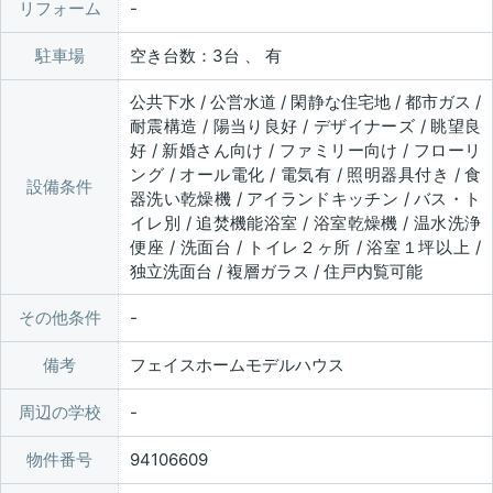
リフォーム
駐車場
空き台数：3台 、 有
公共下水 / 公営水道 / 閑静な住宅地 / 都市ガス /
耐震構造 / 陽当り良好 / デザイナーズ / 眺望良
好 / 新婚さん向け / ファミリー向け / フローリ
ング / オール電化 / 電気有 / 照明器具付き / 食
設備条件
器洗い乾燥機 / アイランドキッチン / バス・ト
イレ別 / 追焚機能浴室 / 浴室乾燥機 / 温水洗浄
便座 / 洗面台 / トイレ２ヶ所 / 浴室１坪以上 /
独立洗面台 / 複層ガラス / 住戸内覧可能
その他条件
備考
フェイスホームモデルハウス
周辺の学校
物件番号
94106609