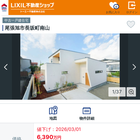
0
お気に入り
ログイン
中古一戸建住宅
尾張旭市長坂町南山
1
/
37
地図
物件詳細
値下げ：2026/03/01
6,390
万円
価格