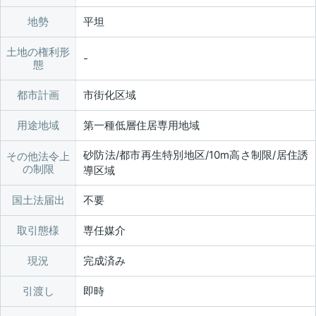
地勢
平坦
土地の権利形
態
都市計画
市街化区域
用途地域
第一種低層住居専用地域
砂防法/都市再生特別地区/10m高さ制限/居住誘
その他法令上
の制限
導区域
国土法届出
不要
取引態様
専任媒介
現況
完成済み
引渡し
即時