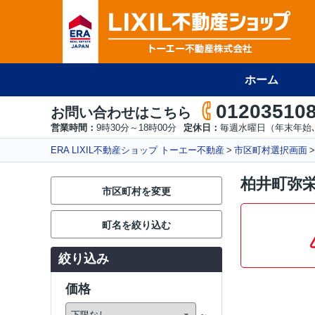
ホーム
01203510
お問い合わせはこちら
営業時間：
9時30分～18時00分
定休日：
毎週水曜日（年末年始､
ERA LIXIL不動産ショップ トーエー不動産
市区町村選択画面
柏井町弥栄
市区町村を変更
町名を絞り込む
絞り込み
価格