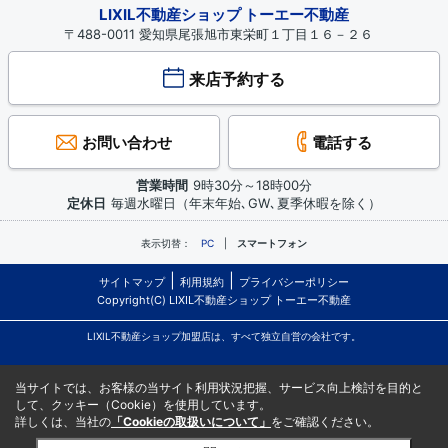
LIXIL不動産ショップ トーエー不動産
〒488-0011 愛知県尾張旭市東栄町１丁目１６－２６
来店予約する
お問い合わせ
電話する
営業時間
9時30分～18時00分
定休日
毎週水曜日（年末年始､GW､夏季休暇を除く）
表示切替：
PC
スマートフォン
サイトマップ
利用規約
プライバシーポリシー
Copyright(C) LIXIL不動産ショップ トーエー不動産
LIXIL不動産ショップ加盟店は、すべて独立自営の会社です。
当サイトでは、お客様の当サイト利用状況把握、サービス向上検討を目的と
して、クッキー（Cookie）を使用しています。
詳しくは、当社の
「Cookieの取扱いについて」
をご確認ください。