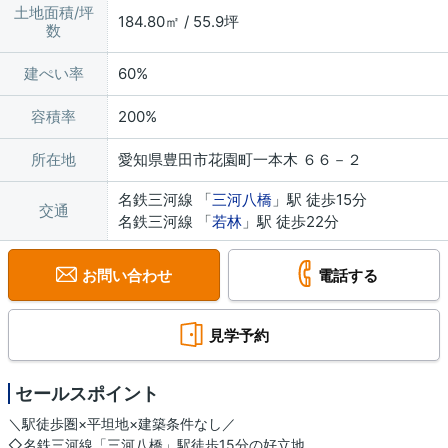
土地面積/坪
184.80㎡ / 55.9坪
数
建ぺい率
60%
容積率
200%
所在地
愛知県豊田市花園町一本木 ６６－２
名鉄三河線 「
三河八橋
」駅 徒歩15分
交通
名鉄三河線 「
若林
」駅 徒歩22分
お問い合わせ
電話する
見学予約
セールスポイント
＼駅徒歩圏×平坦地×建築条件なし／
◇名鉄三河線「三河八橋」駅徒歩15分の好立地