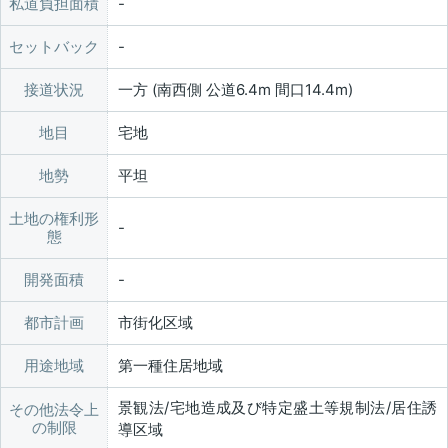
私道負担面積
セットバック
接道状況
一方 (南西側 公道6.4m 間口14.4m)
地目
宅地
地勢
平坦
土地の権利形
態
開発面積
都市計画
市街化区域
用途地域
第一種住居地域
景観法/宅地造成及び特定盛土等規制法/居住誘
その他法令上
の制限
導区域