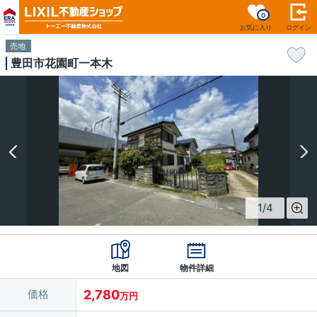
0
お気に入り
ログイン
売地
豊田市花園町一本木
1
/
4
地図
物件詳細
価格
2,780
万円