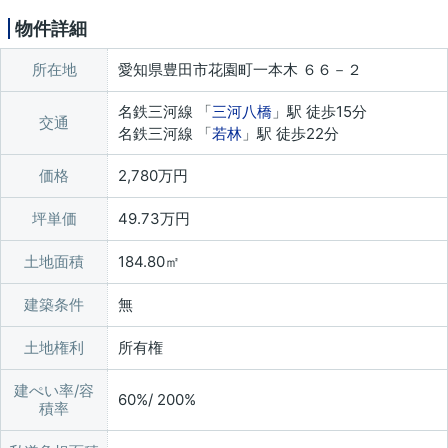
物件詳細
所在地
愛知県豊田市花園町一本木 ６６－２
名鉄三河線 「
三河八橋
」駅 徒歩15分
交通
名鉄三河線 「
若林
」駅 徒歩22分
価格
2,780万円
坪単価
49.73万円
土地面積
184.80㎡
建築条件
無
土地権利
所有権
建ぺい率/容
60%/ 200%
積率