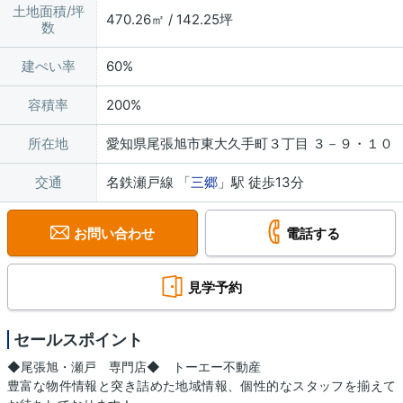
土地面積/坪
470.26㎡ / 142.25坪
数
建ぺい率
60%
容積率
200%
所在地
愛知県尾張旭市東大久手町３丁目 ３－９・１０
交通
名鉄瀬戸線 「
三郷
」駅 徒歩13分
お問い合わせ
電話する
見学予約
セールスポイント
◆尾張旭・瀬戸 専門店◆ トーエー不動産
豊富な物件情報と突き詰めた地域情報、個性的なスタッフを揃えて