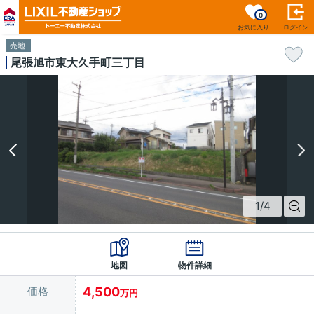
0
お気に入り
ログイン
売地
尾張旭市東大久手町三丁目
1
/
4
地図
物件詳細
価格
4,500
万円