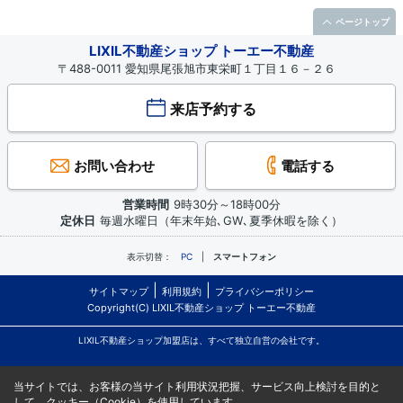
ページトップ
LIXIL不動産ショップ トーエー不動産
〒488-0011 愛知県尾張旭市東栄町１丁目１６－２６
来店予約する
お問い合わせ
電話する
営業時間
9時30分～18時00分
定休日
毎週水曜日（年末年始､GW､夏季休暇を除く）
表示切替：
PC
スマートフォン
サイトマップ
利用規約
プライバシーポリシー
Copyright(C) LIXIL不動産ショップ トーエー不動産
LIXIL不動産ショップ加盟店は、すべて独立自営の会社です。
当サイトでは、お客様の当サイト利用状況把握、サービス向上検討を目的と
して、クッキー（Cookie）を使用しています。