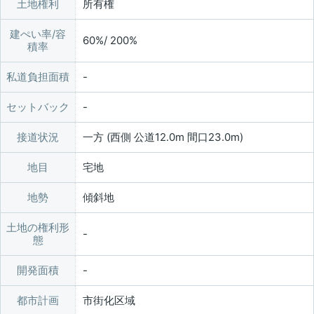
土地権利
所有権
建ぺい率/容
60%/ 200%
積率
私道負担面積
セットバック
接道状況
一方 (西側 公道12.0m 間口23.0m)
地目
宅地
地勢
傾斜地
土地の権利形
態
開発面積
都市計画
市街化区域