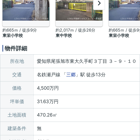
約665ｍ / 徒歩9分
約2,017ｍ / 徒歩26分
約665ｍ / 徒歩
東栄小学校
東中学校
東栄小学校
物件詳細
所在地
愛知県尾張旭市東大久手町３丁目 ３－９・１０
交通
名鉄瀬戸線 「
三郷
」駅 徒歩13分
価格
4,500万円
坪単価
31.63万円
土地面積
470.26㎡
建築条件
無