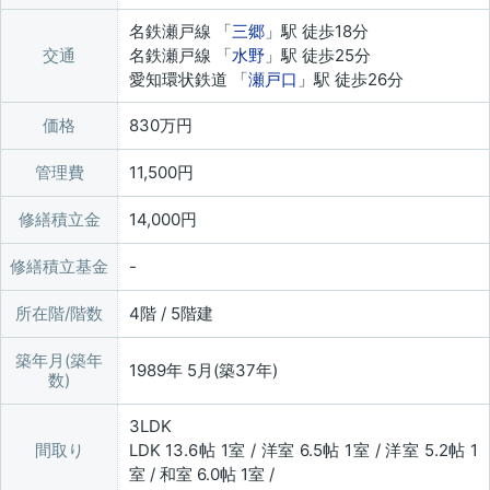
名鉄瀬戸線 「
三郷
」駅 徒歩18分
交通
名鉄瀬戸線 「
水野
」駅 徒歩25分
愛知環状鉄道 「
瀬戸口
」駅 徒歩26分
価格
830万円
管理費
11,500円
修繕積立金
14,000円
修繕積立基金
所在階/階数
4階 / 5階建
築年月(築年
1989年 5月(築37年)
数)
3LDK
間取り
LDK 13.6帖 1室 / 洋室 6.5帖 1室 / 洋室 5.2帖 1
室 / 和室 6.0帖 1室 /