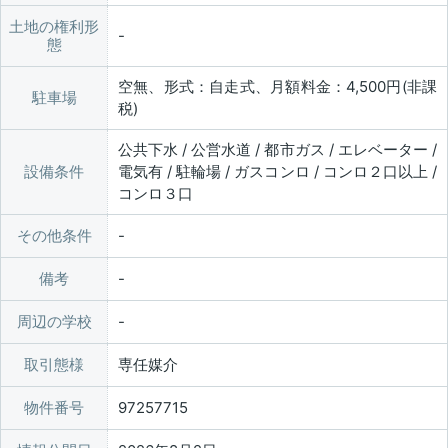
土地の権利形
態
空無、形式：自走式、月額料金：4,500円(非課
駐車場
税)
公共下水 / 公営水道 / 都市ガス / エレベーター /
設備条件
電気有 / 駐輪場 / ガスコンロ / コンロ２口以上 /
コンロ３口
その他条件
備考
周辺の学校
取引態様
専任媒介
物件番号
97257715