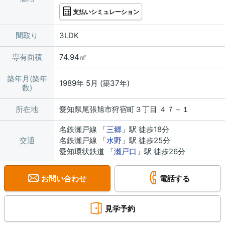
支払いシミュレーション
間取り
3LDK
専有面積
74.94㎡
築年月(築年
1989年 5月 (築37年)
数)
所在地
愛知県尾張旭市狩宿町３丁目 ４７－１
名鉄瀬戸線 「
三郷
」駅 徒歩18分
交通
名鉄瀬戸線 「
水野
」駅 徒歩25分
愛知環状鉄道 「
瀬戸口
」駅 徒歩26分
お問い合わせ
電話する
見学予約