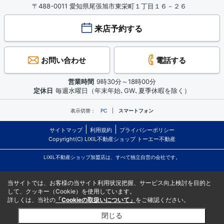
〒488-0011 愛知県尾張旭市東栄町１丁目１６－２６
来店予約する
お問い合わせ
電話する
営業時間
9時30分～18時00分
定休日
毎週水曜日（年末年始､GW､夏季休暇を除く）
表示切替：
PC
スマートフォン
サイトマップ
利用規約
プライバシーポリシー
Copyright(C) LIXIL不動産ショップ トーエー不動産
LIXIL不動産ショップ加盟店は、すべて独立自営の会社です。
当サイトでは、お客様の当サイト利用状況把握、サービス向上検討を目的と
して、クッキー（Cookie）を使用しています。
詳しくは、当社の
「Cookieの取扱いについて」
をご確認ください。
閉じる