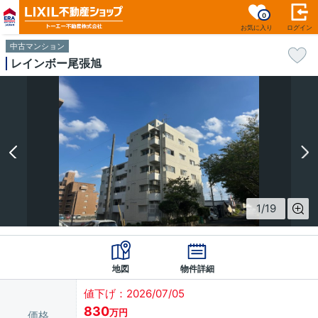
0
お気に入り
ログイン
中古マンション
レインボー尾張旭
1
/
19
地図
物件詳細
値下げ：2026/07/05
830
万円
価格