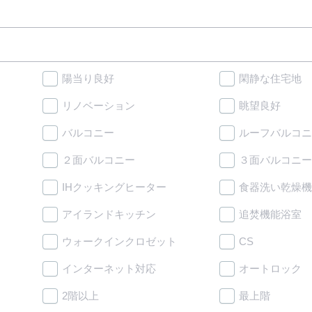
陽当り良好
閑静な住宅地
リノベーション
眺望良好
バルコニー
ルーフバルコニ
２面バルコニー
３面バルコニー
IHクッキングヒーター
食器洗い乾燥機
アイランドキッチン
追焚機能浴室
ウォークインクロゼット
CS
インターネット対応
オートロック
2階以上
最上階