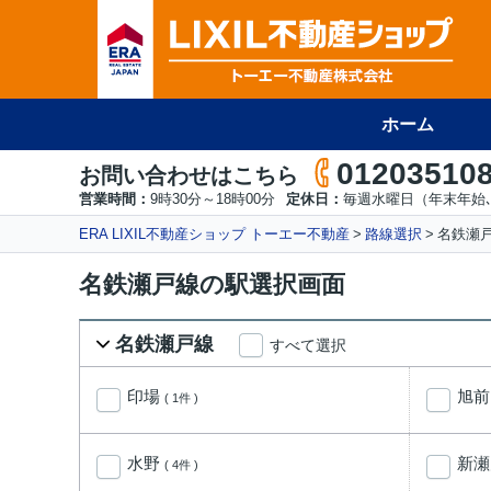
ホーム
01203510
お問い合わせはこちら
営業時間：
9時30分～18時00分
定休日：
毎週水曜日（年末年始､
ERA LIXIL不動産ショップ トーエー不動産
路線選択
名鉄瀬
名鉄瀬戸線の駅選択画面
名鉄瀬戸線
すべて選択
印場
旭
( 1件 )
水野
新
( 4件 )