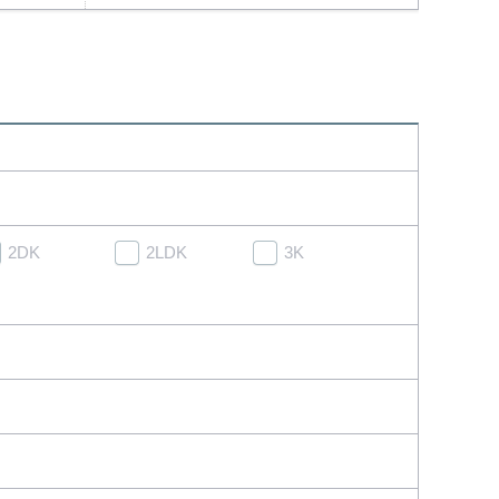
2DK
2LDK
3K