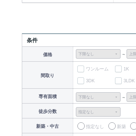
条件
価格
ワンルーム
1K
間取り
3DK
3LDK
専有面積
徒歩分数
新築・中古
指定なし
新築