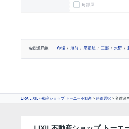
角部屋
名鉄瀬戸線
印場
旭前
尾張旭
三郷
水野
ERA LIXIL不動産ショップ トーエー不動産
路線選択
名鉄瀬
LIXIL不動産ショップ トーエ