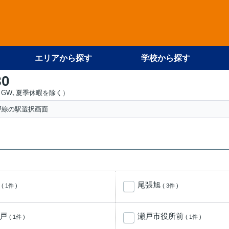
エリアから探す
学校から探す
80
GW､夏季休暇を除く）
戸線の駅選択画面
前
尾張旭
( 1件 )
( 3件 )
瀬戸
瀬戸市役所前
( 1件 )
( 1件 )