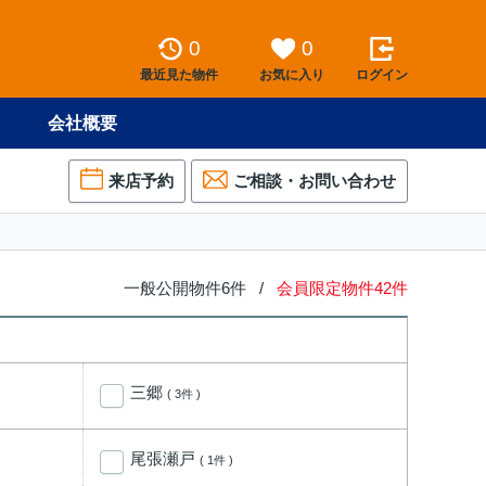
0
0
最近見た物件
お気に入り
ログイン
会社概要
来店予約
ご相談・お問い合わせ
一般公開物件6件 /
会員限定物件42件
三郷
( 3件 )
尾張瀬戸
( 1件 )