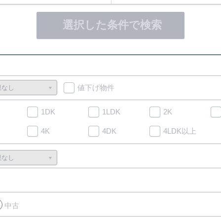
選択した条件で検索
値下げ物件
1DK
1LDK
2K
4K
4DK
4LDK以上
中古