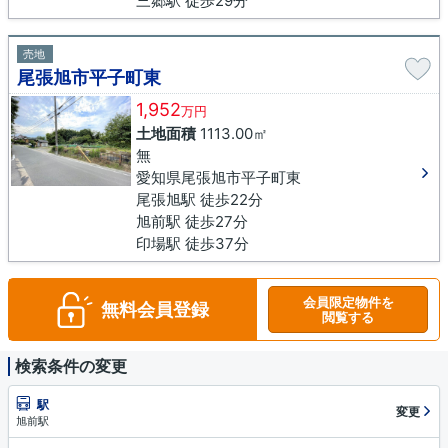
三郷駅 徒歩29分
売地
尾張旭市平子町東
1,952
万円
土地面積
1113.00㎡
無
愛知県尾張旭市平子町東
尾張旭駅 徒歩22分
旭前駅 徒歩27分
印場駅 徒歩37分
会員限定物件を
無料会員登録
閲覧する
検索条件の変更
駅
変更
旭前駅