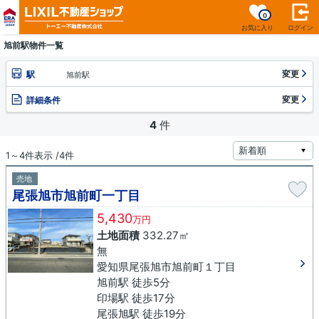
0
お気に入り
ログイン
旭前駅物件一覧
変更
駅
旭前駅
変更
詳細条件
4
件
1～4件表示 /4件
売地
尾張旭市旭前町一丁目
5,430
万円
土地面積
332.27㎡
無
愛知県尾張旭市旭前町１丁目
旭前駅 徒歩5分
印場駅 徒歩17分
尾張旭駅 徒歩19分